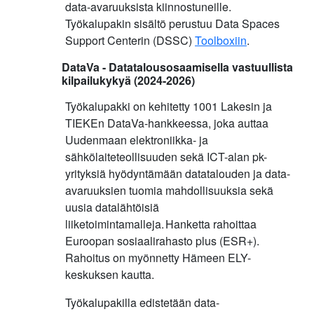
data-avaruuksista kiinnostuneille.
Työkalupakin sisältö perustuu Data Spaces
Support Centerin (DSSC)
Toolboxiin
.
DataVa - Datatalousosaamisella vastuullista
kilpailukykyä (2024-2026)
Työkalupakki on kehitetty 1001 Lakesin ja
TIEKEn DataVa-hankkeessa, joka auttaa
Uudenmaan elektroniikka- ja
sähkölaiteteollisuuden sekä ICT-alan pk-
yrityksiä hyödyntämään datatalouden ja data-
avaruuksien tuomia mahdollisuuksia sekä
uusia datalähtöisiä
liiketoimintamalleja. Hanketta rahoittaa
Euroopan sosiaalirahasto plus (ESR+).
Rahoitus on myönnetty Hämeen ELY-
keskuksen kautta.
Työkalupakilla edistetään data-