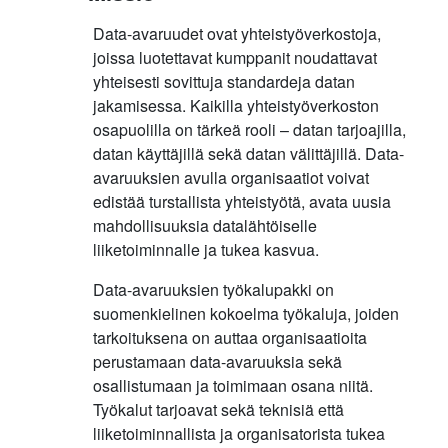
Data-avaruudet ovat yhteistyöverkostoja,
joissa luotettavat kumppanit noudattavat
yhteisesti sovittuja standardeja datan
jakamisessa. Kaikilla yhteistyöverkoston
osapuolilla on tärkeä rooli – datan tarjoajilla,
datan käyttäjillä sekä datan välittäjillä. Data-
avaruuksien avulla organisaatiot voivat
edistää turstallista yhteistyötä, avata uusia
mahdollisuuksia datalähtöiselle
liiketoiminnalle ja tukea kasvua.
Data-avaruuksien työkalupakki on
suomenkielinen kokoelma työkaluja, joiden
tarkoituksena on auttaa organisaatioita
perustamaan data-avaruuksia sekä
osallistumaan ja toimimaan osana niitä.
Työkalut tarjoavat sekä teknisiä että
liiketoiminnallista ja organisatorista tukea